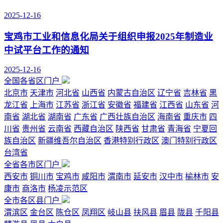
2025-12-16
宝鸡市工业和信息化局关于组织申报2025年制造业
中试平台工作的通知
2025-12-16
全国各省区门户
北京市
天津市
河北省
山西省
内蒙古自治区
辽宁省
吉林省
黑
龙江省
上海市
江苏省
浙江省
安徽省
福建省
江西省
山东省
河
南省
湖北省
湖南省
广东省
广西壮族自治区
海南省
重庆市
四
川省
贵州省
云南省
西藏自治区
陕西省
甘肃省
青海省
宁夏回
族自治区
新疆维吾尔自治区
香港特别行政区
澳门特别行政区
台湾省
全省各市区门户
西安市
铜川市
宝鸡市
咸阳市
渭南市
延安市
汉中市
榆林市
安
康市
商洛市
杨凌示范区
全市各区县门户
渭滨区
金台区
陈仓区
凤翔区
岐山县
扶风县
眉县
陇县
千阳县