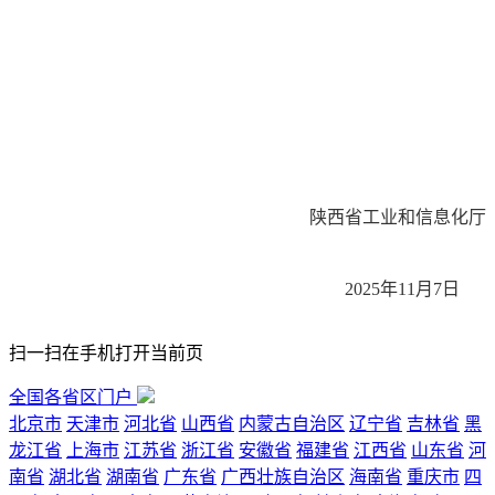
陕西省工业和信息化厅
2025年11月7日
扫一扫在手机打开当前页
全国各省区门户
北京市
天津市
河北省
山西省
内蒙古自治区
辽宁省
吉林省
黑
龙江省
上海市
江苏省
浙江省
安徽省
福建省
江西省
山东省
河
南省
湖北省
湖南省
广东省
广西壮族自治区
海南省
重庆市
四