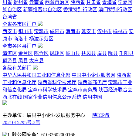
川省
贵州省
云南省
西藏自治区
陕西省
甘肃省
青海省
宁夏回
族自治区
新疆维吾尔自治区
香港特别行政区
澳门特别行政区
台湾省
全省各市区门户
西安市
铜川市
宝鸡市
咸阳市
渭南市
延安市
汉中市
榆林市
安
康市
商洛市
杨凌示范区
全市各区县门户
渭滨区
金台区
陈仓区
凤翔区
岐山县
扶风县
眉县
陇县
千阳县
麟游县
凤县
太白县
各级有关部门
中华人民共和国工业和信息化部
中国中小企业服务网
陕西省
工业和信息化厅
陕西省科学技术厅
陕西省商务厅
宝鸡市工业
和信息化局
宝鸡市科学技术局
宝鸡市商务局
陕西经济联合会
西北在线
国家企业信用信息公示系统
信用中国
主办单位：眉县中小企业发展服务中心
陕ICP备
2021015295号-2号
陕公网安备：61032602000166