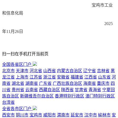
宝鸡市工业
和信息化局
2025
年11月26日
扫一扫在手机打开当前页
全国各省区门户
北京市
天津市
河北省
山西省
内蒙古自治区
辽宁省
吉林省
黑
龙江省
上海市
江苏省
浙江省
安徽省
福建省
江西省
山东省
河
南省
湖北省
湖南省
广东省
广西壮族自治区
海南省
重庆市
四
川省
贵州省
云南省
西藏自治区
陕西省
甘肃省
青海省
宁夏回
族自治区
新疆维吾尔自治区
香港特别行政区
澳门特别行政区
台湾省
全省各市区门户
西安市
铜川市
宝鸡市
咸阳市
渭南市
延安市
汉中市
榆林市
安