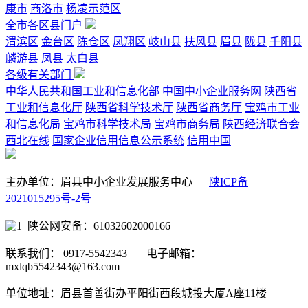
康市
商洛市
杨凌示范区
全市各区县门户
渭滨区
金台区
陈仓区
凤翔区
岐山县
扶风县
眉县
陇县
千阳县
麟游县
凤县
太白县
各级有关部门
中华人民共和国工业和信息化部
中国中小企业服务网
陕西省
工业和信息化厅
陕西省科学技术厅
陕西省商务厅
宝鸡市工业
和信息化局
宝鸡市科学技术局
宝鸡市商务局
陕西经济联合会
西北在线
国家企业信用信息公示系统
信用中国
主办单位：眉县中小企业发展服务中心
陕ICP备
2021015295号-2号
陕公网安备：61032602000166
联系我们： 0917-5542343 电子邮箱：
mxlqb5542343@163.com
单位地址：眉县首善街办平阳街西段城投大厦A座11楼