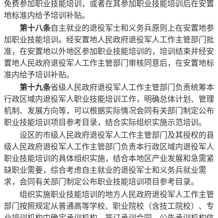
免费参加职业技能培训，或者在其参加职业技能培训后在安置
地标准内给予培训补贴。
第十八条
自主就业的退役军士和义务兵原则上在安置地参
加职业技能培训。经安置地人民政府退役军人工作主管部门批
准，在安置地以外地区参加职业技能培训的，培训结束并经安
置地人民政府退役军人工作主管部门审核同意后，在安置地标
准内给予培训补贴。
第十九条
省级人民政府退役军人工作主管部门负责统筹本
行政区域内退役军人职业技能培训工作，明确总体计划、管理
机制、发展方向等，可以根据实际情况会同有关部门制定公布
职业技能培训项目参考目录，结合实际组织实施示范培训。
设区的市级人民政府退役军人工作主管部门及其授权的县
级人民政府退役军人工作主管部门负责本行政区域内退役军人
职业技能培训的具体组织实施，结合本地区产业发展和急需紧
缺职业需要，综合考虑自主就业的退役军士和义务兵就业需
求，会同有关部门制定公布职业技能培训项目参考目录。
组织实施职业技能培训的地方人民政府退役军人工作主管
部门按照规定从普通高等学校、职业院校（含技工院校）、专
业培训机构中确定承训机构，签订承训合同，公告承训机构信