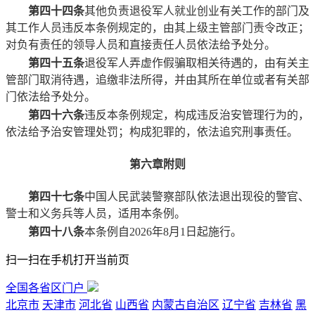
第四十四条
其他负责退役军人就业创业有关工作的部门及
其工作人员违反本条例规定的，由其上级主管部门责令改正；
对负有责任的领导人员和直接责任人员依法给予处分。
第四十五条
退役军人弄虚作假骗取相关待遇的，由有关主
管部门取消待遇，追缴非法所得，并由其所在单位或者有关部
门依法给予处分。
第四十六条
违反本条例规定，构成违反治安管理行为的，
依法给予治安管理处罚；构成犯罪的，依法追究刑事责任。
第六章
附
则
第四十七条
中国人民武装警察部队依法退出现役的警官、
警士和义务兵等人员，适用本条例。
第四十八条
本条例自2026年8月1日起施行。
扫一扫在手机打开当前页
全国各省区门户
北京市
天津市
河北省
山西省
内蒙古自治区
辽宁省
吉林省
黑