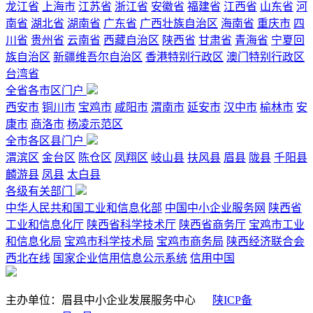
龙江省
上海市
江苏省
浙江省
安徽省
福建省
江西省
山东省
河
南省
湖北省
湖南省
广东省
广西壮族自治区
海南省
重庆市
四
川省
贵州省
云南省
西藏自治区
陕西省
甘肃省
青海省
宁夏回
族自治区
新疆维吾尔自治区
香港特别行政区
澳门特别行政区
台湾省
全省各市区门户
西安市
铜川市
宝鸡市
咸阳市
渭南市
延安市
汉中市
榆林市
安
康市
商洛市
杨凌示范区
全市各区县门户
渭滨区
金台区
陈仓区
凤翔区
岐山县
扶风县
眉县
陇县
千阳县
麟游县
凤县
太白县
各级有关部门
中华人民共和国工业和信息化部
中国中小企业服务网
陕西省
工业和信息化厅
陕西省科学技术厅
陕西省商务厅
宝鸡市工业
和信息化局
宝鸡市科学技术局
宝鸡市商务局
陕西经济联合会
西北在线
国家企业信用信息公示系统
信用中国
主办单位：眉县中小企业发展服务中心
陕ICP备