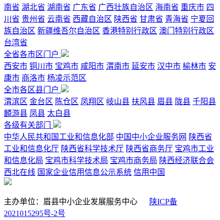
南省
湖北省
湖南省
广东省
广西壮族自治区
海南省
重庆市
四
川省
贵州省
云南省
西藏自治区
陕西省
甘肃省
青海省
宁夏回
族自治区
新疆维吾尔自治区
香港特别行政区
澳门特别行政区
台湾省
全省各市区门户
西安市
铜川市
宝鸡市
咸阳市
渭南市
延安市
汉中市
榆林市
安
康市
商洛市
杨凌示范区
全市各区县门户
渭滨区
金台区
陈仓区
凤翔区
岐山县
扶风县
眉县
陇县
千阳县
麟游县
凤县
太白县
各级有关部门
中华人民共和国工业和信息化部
中国中小企业服务网
陕西省
工业和信息化厅
陕西省科学技术厅
陕西省商务厅
宝鸡市工业
和信息化局
宝鸡市科学技术局
宝鸡市商务局
陕西经济联合会
西北在线
国家企业信用信息公示系统
信用中国
主办单位：眉县中小企业发展服务中心
陕ICP备
2021015295号-2号