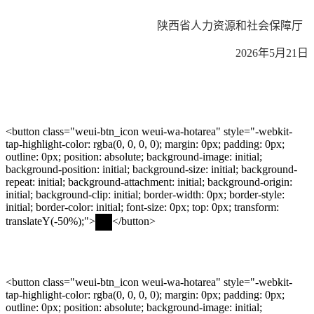
陕西省人力资源和社会保障厅
2026年5月21日
<button class="weui-btn_icon weui-wa-hotarea" style="-webkit-
tap-highlight-color: rgba(0, 0, 0, 0); margin: 0px; padding: 0px;
outline: 0px; position: absolute; background-image: initial;
background-position: initial; background-size: initial; background-
repeat: initial; background-attachment: initial; background-origin:
initial; background-clip: initial; border-width: 0px; border-style:
initial; border-color: initial; font-size: 0px; top: 0px; transform:
translateY(-50%);">
</button>
<button class="weui-btn_icon weui-wa-hotarea" style="-webkit-
tap-highlight-color: rgba(0, 0, 0, 0); margin: 0px; padding: 0px;
outline: 0px; position: absolute; background-image: initial;