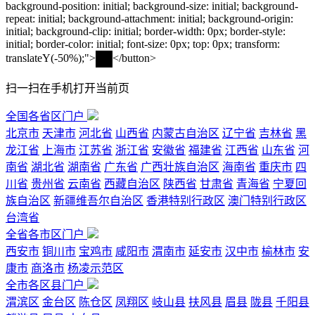
background-position: initial; background-size: initial; background-
repeat: initial; background-attachment: initial; background-origin:
initial; background-clip: initial; border-width: 0px; border-style:
initial; border-color: initial; font-size: 0px; top: 0px; transform:
translateY(-50%);">
</button>
扫一扫在手机打开当前页
全国各省区门户
北京市
天津市
河北省
山西省
内蒙古自治区
辽宁省
吉林省
黑
龙江省
上海市
江苏省
浙江省
安徽省
福建省
江西省
山东省
河
南省
湖北省
湖南省
广东省
广西壮族自治区
海南省
重庆市
四
川省
贵州省
云南省
西藏自治区
陕西省
甘肃省
青海省
宁夏回
族自治区
新疆维吾尔自治区
香港特别行政区
澳门特别行政区
台湾省
全省各市区门户
西安市
铜川市
宝鸡市
咸阳市
渭南市
延安市
汉中市
榆林市
安
康市
商洛市
杨凌示范区
全市各区县门户
渭滨区
金台区
陈仓区
凤翔区
岐山县
扶风县
眉县
陇县
千阳县