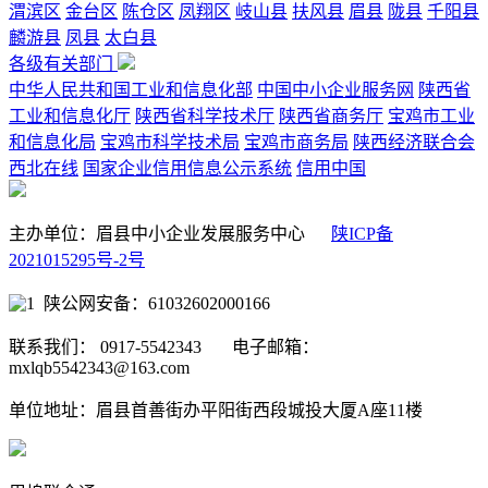
渭滨区
金台区
陈仓区
凤翔区
岐山县
扶风县
眉县
陇县
千阳县
麟游县
凤县
太白县
各级有关部门
中华人民共和国工业和信息化部
中国中小企业服务网
陕西省
工业和信息化厅
陕西省科学技术厅
陕西省商务厅
宝鸡市工业
和信息化局
宝鸡市科学技术局
宝鸡市商务局
陕西经济联合会
西北在线
国家企业信用信息公示系统
信用中国
主办单位：眉县中小企业发展服务中心
陕ICP备
2021015295号-2号
陕公网安备：61032602000166
联系我们： 0917-5542343 电子邮箱：
mxlqb5542343@163.com
单位地址：眉县首善街办平阳街西段城投大厦A座11楼