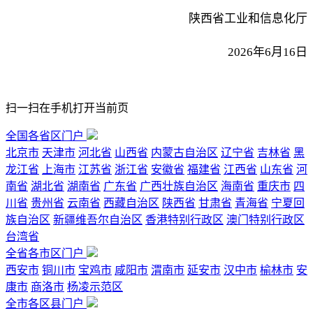
陕西省工业和信息化厅
2026年6月16日
扫一扫在手机打开当前页
全国各省区门户
北京市
天津市
河北省
山西省
内蒙古自治区
辽宁省
吉林省
黑
龙江省
上海市
江苏省
浙江省
安徽省
福建省
江西省
山东省
河
南省
湖北省
湖南省
广东省
广西壮族自治区
海南省
重庆市
四
川省
贵州省
云南省
西藏自治区
陕西省
甘肃省
青海省
宁夏回
族自治区
新疆维吾尔自治区
香港特别行政区
澳门特别行政区
台湾省
全省各市区门户
西安市
铜川市
宝鸡市
咸阳市
渭南市
延安市
汉中市
榆林市
安
康市
商洛市
杨凌示范区
全市各区县门户